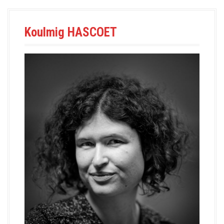
a
l
Koulmig HASCOET