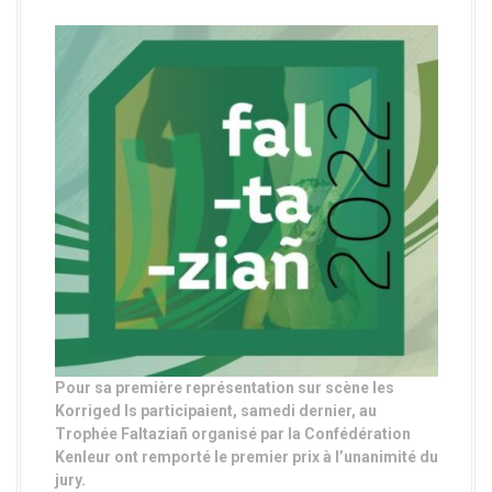
Pour sa première représentation sur scène les
Korriged Is participaient, samedi dernier, au
Trophée Faltaziañ organisé par la
Confédération
Kenleur
ont remporté le premier prix à l’unanimité du
jury.