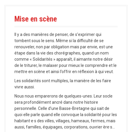
a
l
Mise en scène
Il y a des manières de penser, de s’exprimer qui
tombent sous le sens. Même si la difficulté de se
renouveler, non par obligation mais par envie, est une
étape dans la vie des chorégraphes, quand un nom
comme « Solidarités » apparaît, il aimante notre désir
de le triturer, le malaxer pour mieux le comprendre et le
mettre en scène et ainsi l’offrir en réflexion à qui veut.
Les solidarités sont multiples, la manière de les faire
vivre aussi.
Nous nous emparerons de quelques-unes. Leur socle
sera profondément ancré dans notre histoire
personnelle. Celle d’une Basse-Bretagne qui sait de
quoi elle parle quand elle convoque la solidarité pour les
habitant·e·s des villes, villages, hameaux, fermes, mais
aussi, familles, équipages, corporations, ouvrier·ère·s…