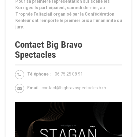
Pour sa première représentation sur scène les
Korriged Is participaient, samedi dernier, au
Trophée Faltaziañ organisé par la
Confédération
Kenleur
ont remporté le premier prix à l’unanimité du
jury.
Contact Big Bravo
Spectacles
Téléphone :
06 75 25 08 91
Email
contact@bigbravospectacles.bzh